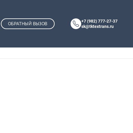
+7 (982) 777-27-37
ОБРАТНЫЙ ВЫЗОВ
sk@tktextrans.ru
КАТАЛОГ
Основная навигация
О КОМПАНИИ
ДОСТАВКА И ОПЛАТА
КОНТАКТЫ