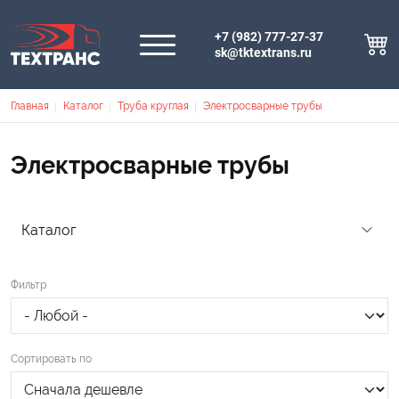
+7 (982) 777-27-37
sk@tktextrans.ru
КАТАЛОГ
Основная навигация
О КОМПАНИИ
Строка навигации
Главная
Каталог
Труба круглая
Электросварные трубы
ДОСТАВКА И ОПЛАТА
КОНТАКТЫ
Электросварные трубы
Поиск
Каталог
Личный кабинет
625026 г. Тюмень, ул. Рижская д.45 оф. 301, 302, 303, 305
sk@tktextrans.ru
ОБРАТНЫЙ ВЫЗОВ
Фильтр
Сортировать по