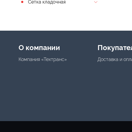
Сетка кладочная
Menu footer
О компании
Покупате
Компания «Техтранс»
Доставка и опл