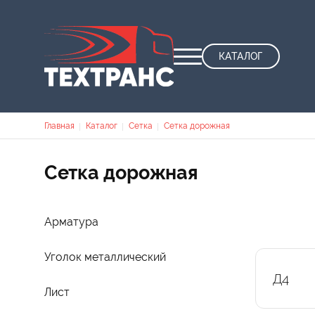
КАТАЛОГ
Строка навигации
Главная
Каталог
Сетка
Сетка дорожная
Сетка дорожная
Арматура
Уголок металлический
Д4
Лист