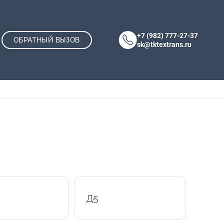
+7 (982) 777-27-37
ОБРАТНЫЙ ВЫЗОВ
sk@tktextrans.ru
КАТАЛОГ
Основная навигация
О КОМПАНИИ
ДОСТАВКА И ОПЛАТА
КОНТАКТЫ
Д5